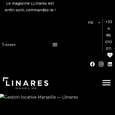
Le magazine LLinares est
enfin sorti, commandez-le !
+33
FR
4
86
010
011
0