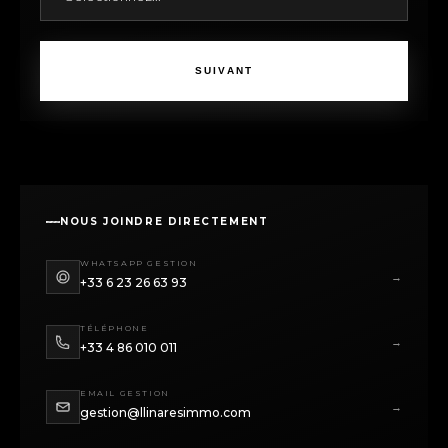
SUIVANT
NOUS JOINDRE DIRECTEMENT
WHATSAPP GESTION
→
+33 6 23 26 63 93
TÉLÉPHONE
→
+33 4 86 010 011
EMAIL GESTION
→
gestion@llinaresimmo.com