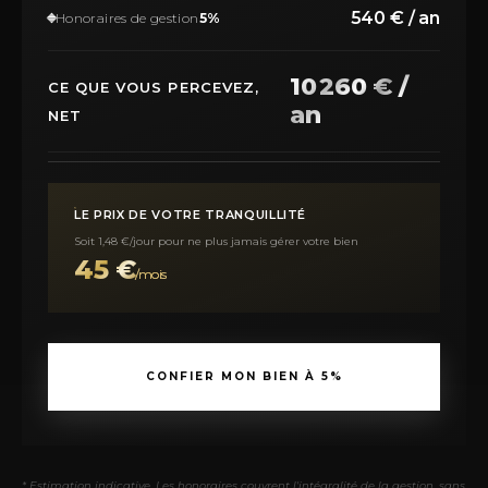
540 € / an
Honoraires de gestion
5%
10 260 € /
CE QUE VOUS PERCEVEZ,
an
NET
LE PRIX DE VOTRE TRANQUILLITÉ
Soit 1,48 €/jour pour ne plus jamais gérer votre bien
45 €
/mois
CONFIER MON BIEN À 5%
* Estimation indicative. Les honoraires couvrent l'intégralité de la gestion, sans