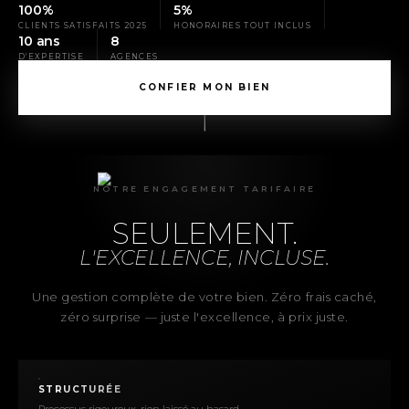
100%
5%
CLIENTS SATISFAITS 2025
HONORAIRES TOUT INCLUS
10 ans
8
D'EXPERTISE
AGENCES
CONFIER MON BIEN
NOTRE ENGAGEMENT TARIFAIRE
SEULEMENT.
L'EXCELLENCE, INCLUSE.
Une gestion complète de votre bien. Zéro frais caché,
zéro surprise — juste l'excellence, à prix juste.
STRUCTURÉE
Processus rigoureux, rien laissé au hasard