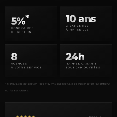
10 ans
*
5%
D'EXPERTISE
HONORAIRES
À MARSEILLE
DE GESTION
8
24h
AGENCES
RAPPEL GARANTI
À VOTRE SERVICE
SOUS 24H OUVRÉES
* Honoraires de gestion locative. Prix susceptible de varier selon les options
ou les conditions.