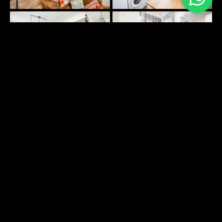
PLANS SURFACES
Pas d'informations disponibles
ENVIRONNEMENT
DÉCOUVRIR
Diagnostic de performance
Émission de gaz à effet de
énergétique :
serre :