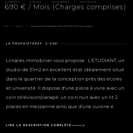
SURFACE
PIÈCES
CHAMBRES
SECTEURS
690 € / Mois (Charges comprises)
Accueil
Pays D'Aix
Location Appartement Marseille 5ème, 1 Pièce, 33 M², 690 € / Mois (Charges Comprises)
LA PROPRIÉTÉ
RÉF. G-0361
Llinares immobilier vous propose : L'ETUDIANT, un
studio de 31m2 en excellent état idéalement situé
dans le quartier de la conception près des écoles
et université. Il dispose d'une pièce à vivre avec un
coin télévision/canapé, un coin nuit avec un lit 2
places en mezzanine ainsi que d'une cuisine é...
LIRE LA DESCRIPTION COMPLÈTE