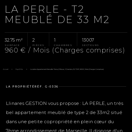
LA PERLE - T2
MEUBLÉ DE 33 M2
32.75 m²
2
1
13007
SURFACE
PIÈCES
CHAMBRES
SECTEURS
960 € / Mois (Charges comprises)
Accueil
Pays D'Aix
Location Appartement Marseille 7ème, 2 Pièces, 1 Chambre, 32.75 M², 960 € / Mois (Charges Comprises)
LA PROPRIÉTÉ
RÉF. G-0336
Llinares GESTION vous propose : LA PERLE, un très
bel appartement meublé de type 2 de 33m2 situé
dans une petite copropriété en plein cœur du
7ème arrondissement de Marseille. Il dispose d'un