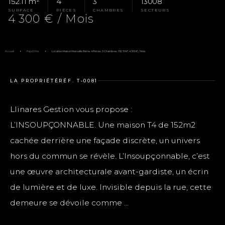
152.11 m²
4
3
13008
SURFACE
PIÈCES
CHAMBRES
SECTEURS
4 300 € / Mois
Accueil
Pays D'Aix
Location Maison Marseille 8ème, 4 Pièces, 3 Chambres, 152.11 M², 4 300 € / Mois
LA PROPRIÉTÉ
RÉF. T-0081
Llinares Gestion vous propose :
L’INSOUPÇONNABLE. Une maison T4 de 152m2
cachée derrière une façade discrète, un univers
hors du commun se révèle. L’Insoupçonnable, c’est
une œuvre architecturale avant-gardiste, un écrin
de lumière et de luxe. Invisible depuis la rue, cette
demeure se dévoile comme ...