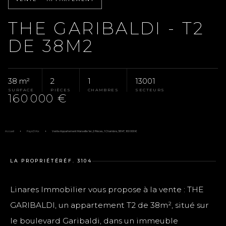
THE GARIBALDI - T2
DE 38M2
38 m²
2
1
13001
SURFACE
PIÈCES
CHAMBRES
SECTEURS
160 000 €
Accueil
Pays D'Aix
Vente Appartement Marseille 1er, 2 Pièces, 1 Chambre, 38 M², 160 000 €
LA PROPRIÉTÉ
RÉF. 3104
Linares Immobilier vous propose à la vente : THE
GARIBALDI, un appartement T2 de 38m², situé sur
le boulevard Garibaldi, dans un immeuble