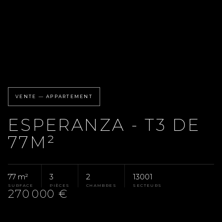
VENTE — APPARTEMENT
ESPERANZA - T3 DE
77M²
77 m²
3
2
13001
SURFACE
PIÈCES
CHAMBRES
SECTEURS
270 000 €