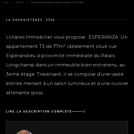
Accueil
Pays D'Aix
Vente Appartement Marseille 1er, 3 Pièces, 2 Chambres, 77 M², 270 000 €
LA PROPRIÉTÉ
RÉF. 3706
Llinares Immobilier vous propose : ESPERANZA. Un
appartement T3 de 77m² idéalement situé rue
Espérandieu à proximité immédiate du Palais
Longchamp dans un immeuble bien entretenu, au
3eme étage. Traversant, il se compose d’une vaste
entrée menant à un salon lumineux et à une cuisine
attenante (poss...
LIRE LA DESCRIPTION COMPLÈTE