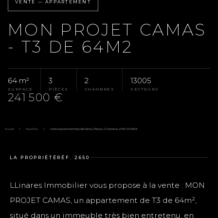
VENTE — APPARTEMENT
MON PROJET CAMAS
- T3 DE 64M2
64 m²
3
2
13005
SURFACE
PIÈCES
CHAMBRES
SECTEURS
241 500 €
Accueil
Pays D'Aix
Vente Appartement Marseille 5ème, 3 Pièces, 2 Chambres, 64 M², 241 500 €
LA PROPRIÉTÉ
RÉF. 2650
LLinares Immobilier vous propose à la vente : MON
PROJET CAMAS, un appartement de T3 de 64m²,
situé dans un immeuble très bien entretenu, en