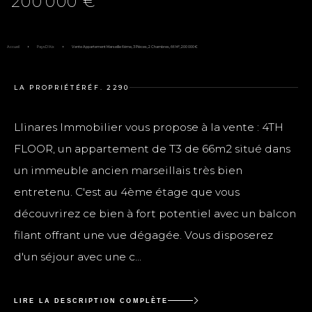
200 000 €
Accueil
Pays D'Aix
Vente Appartement Marseille 6ème, 3 Pièces, 2 Chambres, 66 M², 200 000 €
LA PROPRIÉTÉ
RÉF. 2290
Llinares Immobilier vous propose à la vente : 4TH
FLOOR, un appartement de T3 de 66m2 situé dans
un immeuble ancien marseillais très bien
entretenu. C'est au 4ème étage que vous
découvrirez ce bien à fort potentiel avec un balcon
filant offrant une vue dégagée. Vous disposerez
d'un séjour avec une c...
LIRE LA DESCRIPTION COMPLÈTE