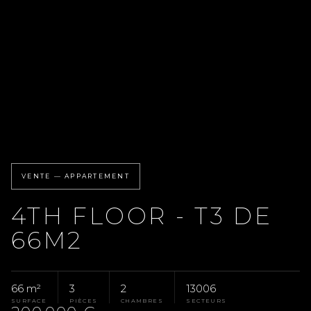
VENTE — APPARTEMENT
4TH FLOOR - T3 DE
66M2
66 m²
3
2
13006
SURFACE
PIÈCES
CHAMBRES
SECTEURS