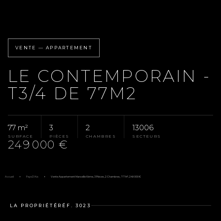
VENTE — APPARTEMENT
LE CONTEMPORAIN -
T3/4 DE 77M2
77 m²
3
2
13006
SURFACE
PIÈCES
CHAMBRES
SECTEURS
249 000 €
Accueil
Pays D'Aix
Vente Appartement Marseille 6ème, 3 Pièces, 2 Chambres, 77 M², 249 000 €
LA PROPRIÉTÉ
RÉF. 3023