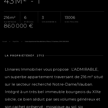
43M² - 1
216 m²
6
3
13006
SURFACE
PIÈCES
CHAMBRES
SECTEURS
860 000 €
Accueil
Pays D'Aix
Vente Appartement Marseille 6ème, 6 Pièces, 3 Chambres, 216 M², 860 000 €
LA PROPRIÉTÉ
RÉF. 2713
Llinares Immobilier vous propose : L’ADMIRABLE,
un superbe appartement traversant de 216 m² situé
sur le secteur recherché Notre-Dame/Vauban.
Intégré à un très bel immeuble bourgeois du XIXe
siècle, ce bien séduit par ses volumes généreux et
son cachet préservé : mosaïque au sol, six