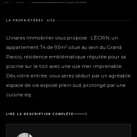
Accueil
Pays D'Aix
Vente Appartement Marseille 8ème, 4 Pièces, 3 Chambres, 93 M², 395 000 €
LA PROPRIÉTÉ
RÉF. 4110
Llinares Immobilier vous propose : L’ÉCRIN, un
appartement T4 de 93m² situé au sein du Grand
Pavois, résidence emblématique réputée pour sa
piscine sur le toit avec une vue mer imprenable.
Dès votre entrée, vous serez séduit par un agréable
espace de vie exposé plein sud, prolongé par une
cuisine éq...
LIRE LA DESCRIPTION COMPLÈTE