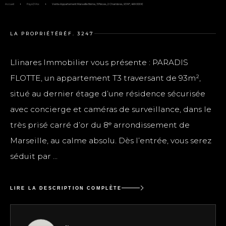
Accueil
Pays D'Aix
Vente Appartement Marseille 8ème, 3 Pièces, 2 Chambres, 93 M², 499 000 €
LA PROPRIÉTÉ
RÉF. 3247
Llinares Immobilier vous présente : PARADIS
FLOTTE, un appartement T3 traversant de 93m²,
situé au dernier étage d’une résidence sécurisée
avec concierge et caméras de surveillance, dans le
très prisé carré d’or du 8ᵉ arrondissement de
Marseille, au calme absolu. Dès l’entrée, vous serez
séduit par ...
LIRE LA DESCRIPTION COMPLÈTE