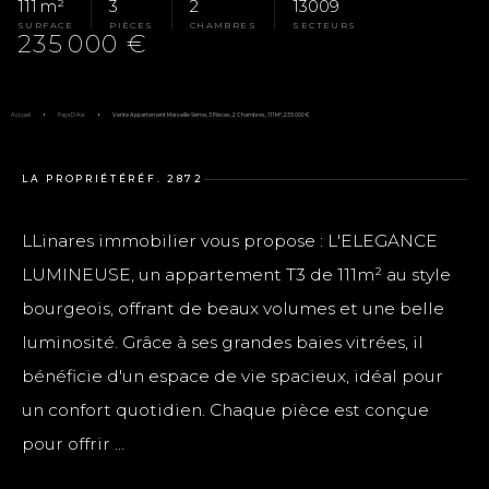
111 m²
3
2
13009
SURFACE
PIÈCES
CHAMBRES
SECTEURS
235 000 €
Accueil
Pays D'Aix
Vente Appartement Marseille 9ème, 3 Pièces, 2 Chambres, 111 M², 235 000 €
LA PROPRIÉTÉ
RÉF. 2872
LLinares immobilier vous propose : L'ELEGANCE
LUMINEUSE, un appartement T3 de 111m² au style
bourgeois, offrant de beaux volumes et une belle
luminosité. Grâce à ses grandes baies vitrées, il
bénéficie d'un espace de vie spacieux, idéal pour
un confort quotidien. Chaque pièce est conçue
pour offrir ...