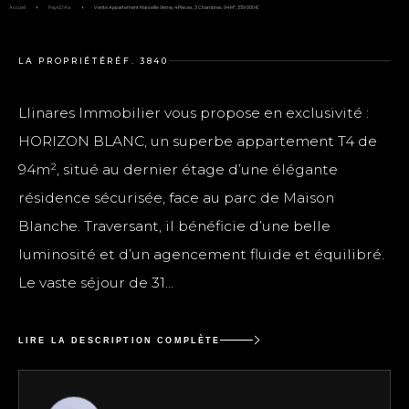
Accueil
Pays D'Aix
Vente Appartement Marseille 9ème, 4 Pièces, 3 Chambres, 94 M², 359 000 €
LA PROPRIÉTÉ
RÉF. 3840
Llinares Immobilier vous propose en exclusivité :
HORIZON BLANC, un superbe appartement T4 de
94m², situé au dernier étage d’une élégante
résidence sécurisée, face au parc de Maison
Blanche. Traversant, il bénéficie d’une belle
luminosité et d’un agencement fluide et équilibré.
Le vaste séjour de 31...
LIRE LA DESCRIPTION COMPLÈTE