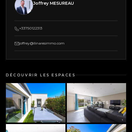
Joffrey MESUREAU
+33750122313
joffrey@llinaresimmo.com
DÉCOUVRIR LES ESPACES