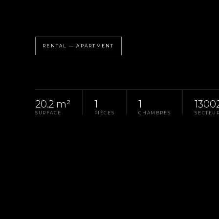
RENTAL — APARTMENT
20.2 m²
1
1
1300
SURFACE
PIÈCES
CHAMBRES
SECTEU
Homepage
Pays D'Aix
Rental Apartment Mars
LA PROPRIÉTÉ
RÉF. G-0296