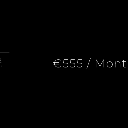
€555 / Mont
2
RS
eille 2ème, 1 Room, 1 Bedroom, 20.2 M², €555 / Month (Fees 