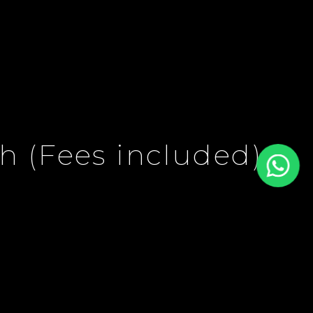
h (Fees included)
Included)
€555 / Month