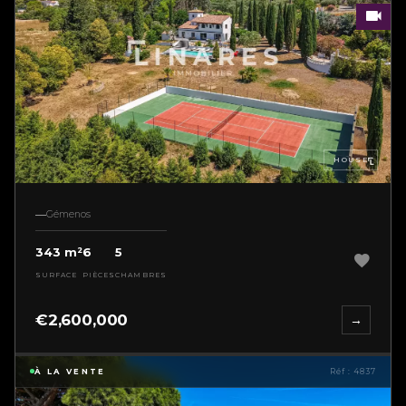
HOUSE
Gémenos
343 m²
6
5
SURFACE
PIÈCES
CHAMBRES
€2,600,000
→
À LA VENTE
Réf : 4837