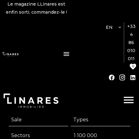
Le magazine LLinares est
enfin sorti, commandez-le !
+33
EN
4
86
010
011
0
Sale
Types
Sectors