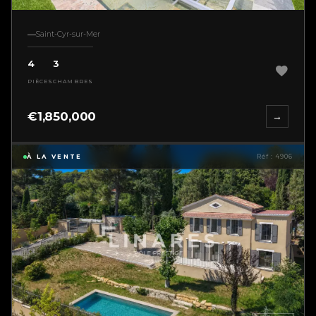
Saint-Cyr-sur-Mer
4
3
PIÈCES
CHAMBRES
€1,850,000
→
À LA VENTE
Réf : 4906