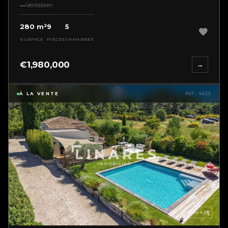
Ventabren
280 m²
9
5
SURFACE
PIÈCES
CHAMBRES
€1,980,000
→
À LA VENTE
Réf : 4825
HOUSE