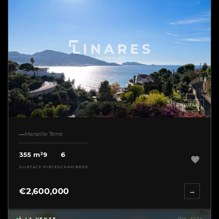
HOUSE
Marseille 7ème
355 m²
9
6
SURFACE
PIÈCES
CHAMBRES
€2,600,000
→