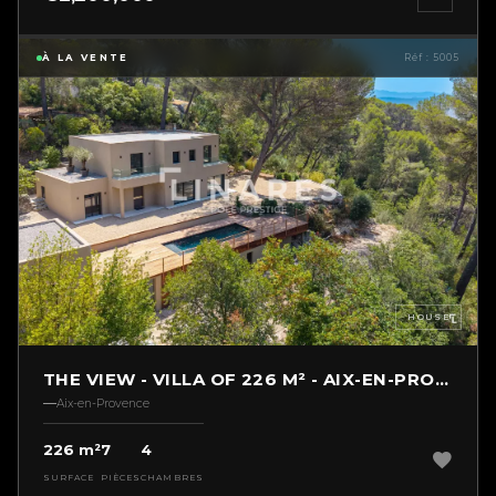
À LA VENTE
Réf : 5005
HOUSE
THE VIEW - VILLA OF 226 M² - AIX-EN-PROVENCE
Aix-en-Provence
226 m²
7
4
SURFACE
PIÈCES
CHAMBRES