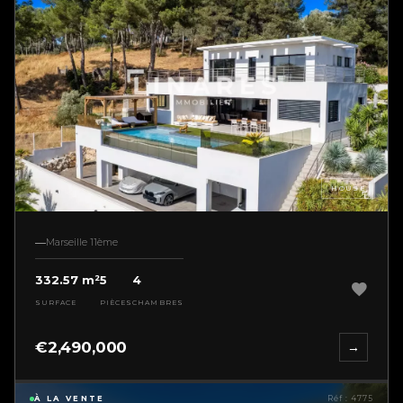
HOUSE
Marseille 11ème
332.57 m²
5
4
SURFACE
PIÈCES
CHAMBRES
€2,490,000
→
À LA VENTE
Réf : 4775