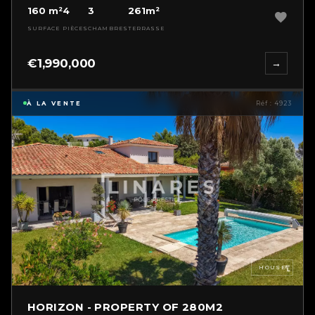
160 m²
4
3
261m²
SURFACE
PIÈCES
CHAMBRES
TERRASSE
€1,990,000
→
À LA VENTE
Réf : 4923
HOUSE
HORIZON - PROPERTY OF 280M2