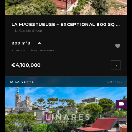
HOUSE
LA MAJESTUEUSE – EXCEPTIONAL 800 SQ M PROPERT
La Cadière-d'Azur
800 m²
8
4
SURFACE
PIÈCES
CHAMBRES
€4,100,000
→
À LA VENTE
Réf : 4892