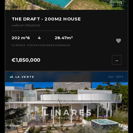
HOUSE
THE DRAFT - 200M2 HOUSE
Aix-en-Provence
202 m²
6
4
28.47m²
SURFACE
PIÈCES
CHAMBRES
TERRASSE
€1,850,000
→
À LA VENTE
Réf : 3874