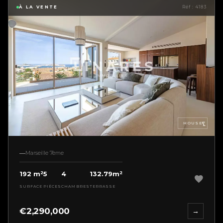
À LA VENTE
Réf : 4183
HOUSE
Marseille 7ème
192 m²
5
4
132.79m²
SURFACE
PIÈCES
CHAMBRES
TERRASSE
€2,290,000
→