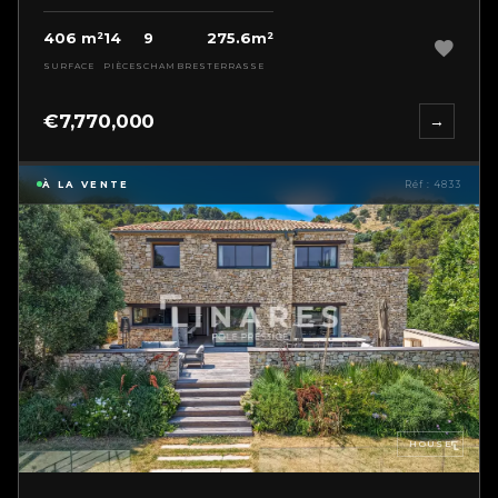
406 m²
14
9
275.6m²
SURFACE
PIÈCES
CHAMBRES
TERRASSE
€7,770,000
→
À LA VENTE
Réf : 4833
HOUSE