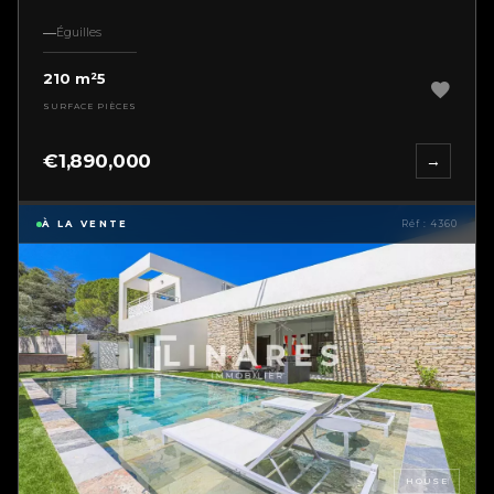
Éguilles
210 m²
5
SURFACE
PIÈCES
€1,890,000
→
À LA VENTE
Réf : 4360
HOUSE