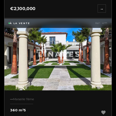
€2,100,000
→
À LA VENTE
Réf : 4171
HOUSE
Marseille 11ème
360 m²
5