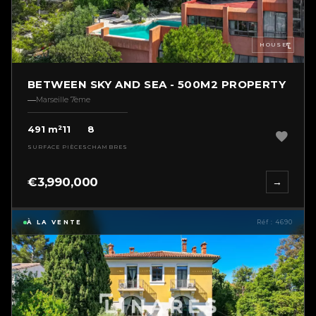
HOUSE
BETWEEN SKY AND SEA - 500M2 PROPERTY
Marseille 7ème
491 m²
11
8
SURFACE
PIÈCES
CHAMBRES
€3,990,000
→
À LA VENTE
Réf : 4690