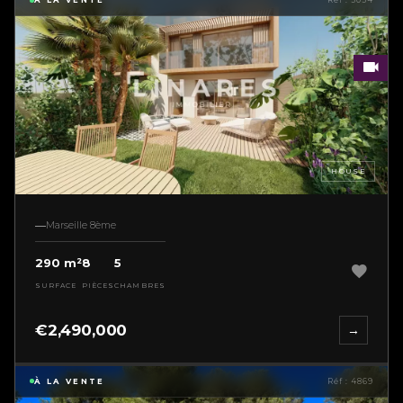
À LA VENTE
Réf : 5034
HOUSE
Marseille 8ème
290 m²
8
5
SURFACE
PIÈCES
CHAMBRES
€2,490,000
→
À LA VENTE
Réf : 4869