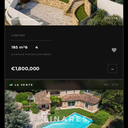
HOUSE
Bandol
185 m²
6
4
SURFACE
PIÈCES
CHAMBRES
€1,800,000
→
À LA VENTE
Réf : 4776