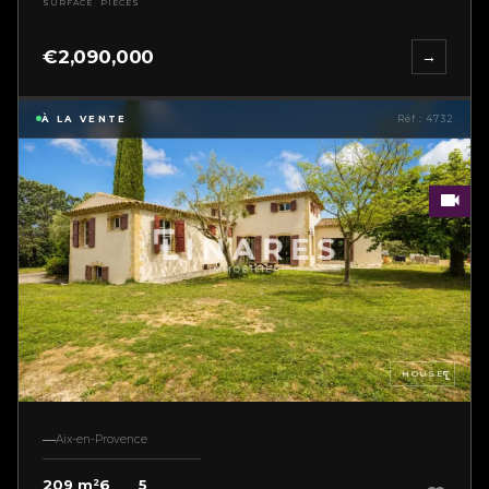
SURFACE
PIÈCES
€2,090,000
→
À LA VENTE
Réf : 4732
HOUSE
Aix-en-Provence
209 m²
6
5