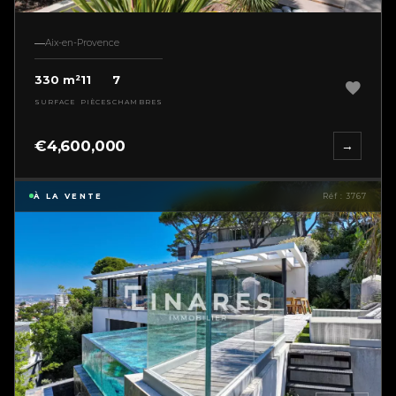
Aix-en-Provence
330 m²
11
7
SURFACE
PIÈCES
CHAMBRES
€4,600,000
→
À LA VENTE
Réf : 3767