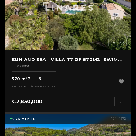
HOUSE
SUN AND SEA - VILLA T7 OF 570M2 -SWIMMING PO
La Ciotat
570 m²
7
6
SURFACE
PIÈCES
CHAMBRES
€2,830,000
→
À LA VENTE
Réf : 4972