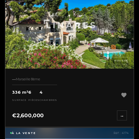
HOUSE
Marseille 8ème
336 m²
6
4
SURFACE
PIÈCES
CHAMBRES
€2,600,000
→
À LA VENTE
Réf : 4174