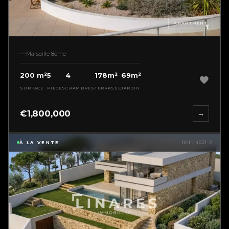
APARTMENT
Marseille 8ème
200 m²
5
4
178m²
69m²
SURFACE
PIÈCES
CHAMBRES
TERRASSE
JARDIN
€1,800,000
→
À LA VENTE
Réf : 4021-2