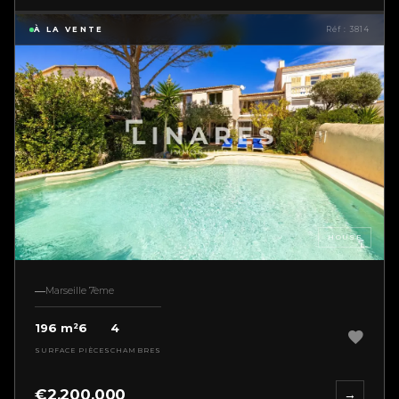
À LA VENTE
Réf : 3814
HOUSE
Marseille 7ème
196 m²
6
4
SURFACE
PIÈCES
CHAMBRES
€2,200,000
→