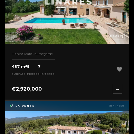
HOUSE
Saint-Marc-Jaumegarde
457 m²
9
7
SURFACE
PIÈCES
CHAMBRES
€2,920,000
→
À LA VENTE
Réf : 4389