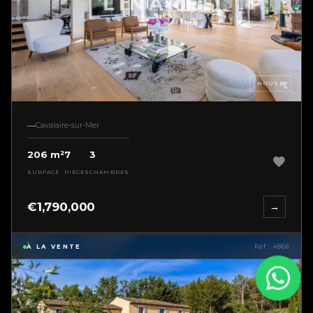
HOUSE
Cavalaire-sur-Mer
206 m²
7
3
SURFACE
PIÈCES
CHAMBRES
€1,790,000
→
À LA VENTE
Réf : 4866