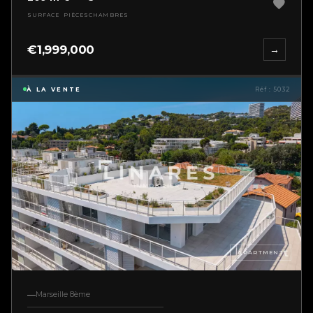
SURFACE
PIÈCES
CHAMBRES
€1,999,000
→
À LA VENTE
Réf : 5032
APARTMENT
Marseille 8ème