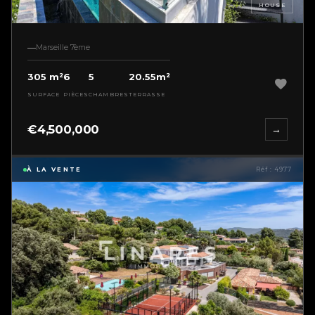
HOUSE
Marseille 7ème
305 m²
6
5
20.55m²
SURFACE
PIÈCES
CHAMBRES
TERRASSE
€4,500,000
→
À LA VENTE
Réf : 4977