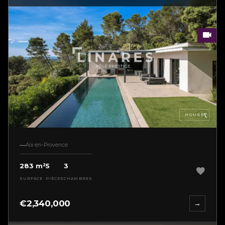
HOUSE
Aix-en-Provence
283 m²
5
3
SURFACE
PIÈCES
CHAMBRES
€2,340,000
→