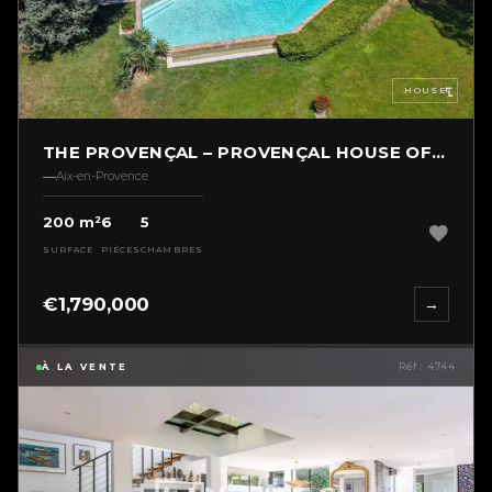
HOUSE
THE PROVENÇAL – PROVENÇAL HOUSE OF 200M2
Aix-en-Provence
200 m²
6
5
SURFACE
PIÈCES
CHAMBRES
€1,790,000
→
À LA VENTE
Réf : 4744