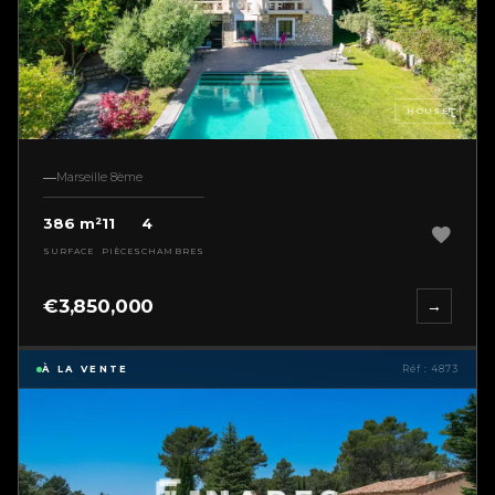
HOUSE
Marseille 8ème
386 m²
11
4
SURFACE
PIÈCES
CHAMBRES
€3,850,000
→
À LA VENTE
Réf : 4873