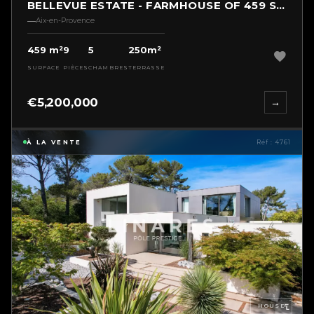
BELLEVUE ESTATE - FARMHOUSE OF 459 SQM
Aix-en-Provence
459 m²
9
5
250m²
SURFACE
PIÈCES
CHAMBRES
TERRASSE
€5,200,000
→
À LA VENTE
Réf : 4761
HOUSE