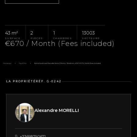
43 m²
2
1
13003
SURFACE
PIÈCES
CHAMBRES
SECTEURS
€670 / Month (Fees included)
Homepage
Pays D'Aix
Rental Apartment Marseille 3ème, 2 Rooms, 1 Bedroom, 43 M², €670 / Month (Fees Included)
LA PROPRIÉTÉ
RÉF. G-0242
Alexandre MORELLI
+33698790671