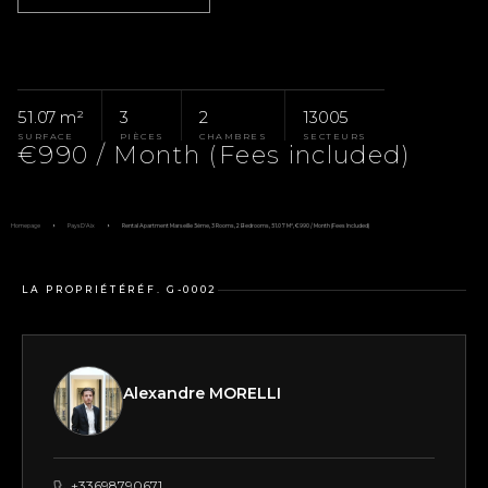
51.07 m²
3
2
13005
SURFACE
PIÈCES
CHAMBRES
SECTEURS
€990 / Month (Fees included)
Homepage
Pays D'Aix
Rental Apartment Marseille 5ème, 3 Rooms, 2 Bedrooms, 51.07 M², €990 / Month (Fees Included)
LA PROPRIÉTÉ
RÉF. G-0002
Alexandre MORELLI
+33698790671