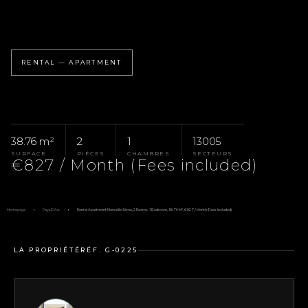
RENTAL — APARTMENT
38.76 m²
2
1
13005
SURFACE
PIÈCES
CHAMBRES
SECTEURS
€827 / Month (Fees included)
Homepage
Pays D'Aix
Rental Apartment Marseille 5ème, 2 Rooms, 1 Bedroom, 38.76 M², €827 / Month (Fees Included)
LA PROPRIÉTÉ
RÉF. G-0225