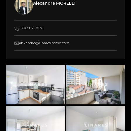
Alexandre MORELLI
+33698790671
alexandre@llinaresimmo.com