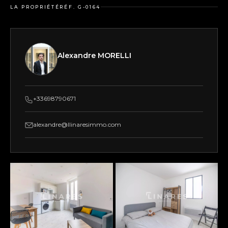
LA PROPRIÉTÉ
RÉF. G-0164
Alexandre MORELLI
+33698790671
alexandre@llinaresimmo.com