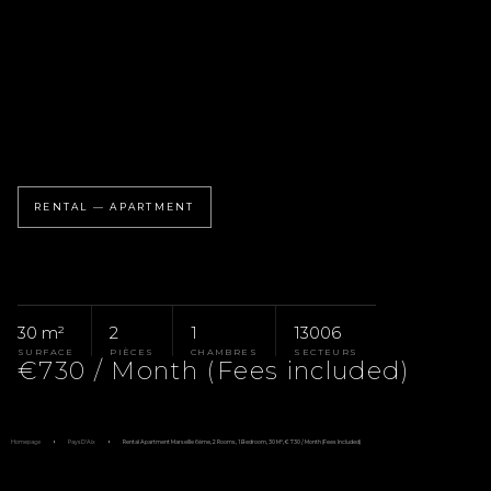
RENTAL — APARTMENT
30 m²
2
1
13006
SURFACE
PIÈCES
CHAMBRES
SECTEURS
€730 / Month (Fees included)
Homepage
Pays D'Aix
Rental Apartment Marseille 6ème, 2 Rooms, 1 Bedroom, 30 M², €730 / Month (Fees Included)