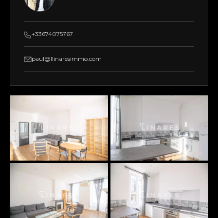
+33674075767
paul@llinaresimmo.com