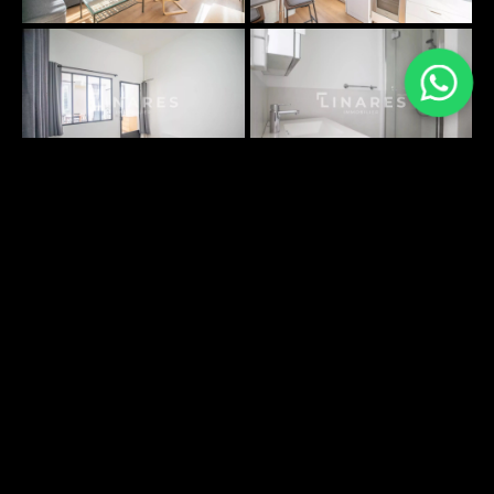
PLANS SURFACES
No information available
ENVIRONNEMENT
DÉCOUVRIR
Energy performance
Greenhouse gas emissions:
In
diagnosis:
In