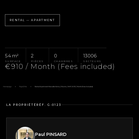
RENTAL — APARTMENT
54 m²
2
0
13006
SURFACE
PIÈCES
CHAMBRES
SECTEURS
€910 / Month (Fees included)
Homepage
Pays D'Aix
Rental Apartment Marseille 6ème, 2 Rooms, 54 M², €910 / Month (Fees Included)
LA PROPRIÉTÉ
RÉF. G-0123
Paul PINSARD