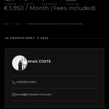
SURFACE
PIÈCES
CHAMBRES
SECTEURS
€3,950 / Month (Fees included)
Homepage
Pays D'Aix
Rental Apartment Marseille 6ème, 4 Rooms, 3 Bedrooms, 143 M², €3,950 / Month (Fees Included)
LA PROPRIÉTÉ
RÉF. G-0026
Anaïs COSTE
+33616900674
anais@llinaresimmo.com