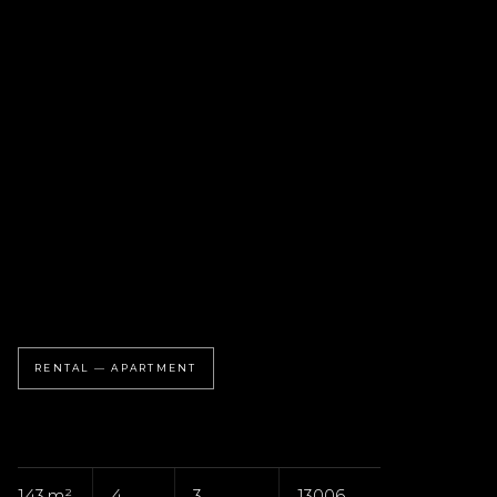
RENTAL — APARTMENT
143 m²
4
3
13006