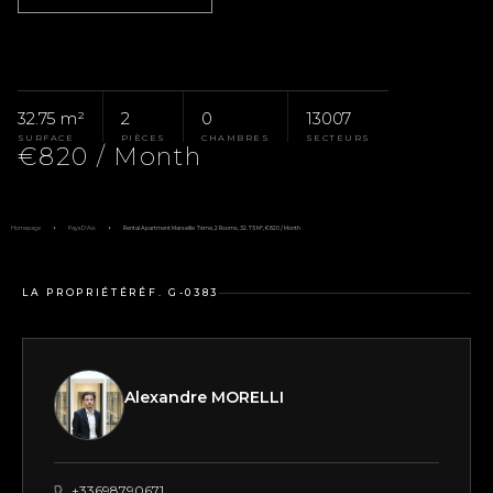
32.75 m²
2
0
13007
SURFACE
PIÈCES
CHAMBRES
SECTEURS
€820 / Month
Homepage
Pays D'Aix
Rental Apartment Marseille 7ème, 2 Rooms, 32.75 M², €820 / Month
LA PROPRIÉTÉ
RÉF. G-0383
Alexandre MORELLI
+33698790671