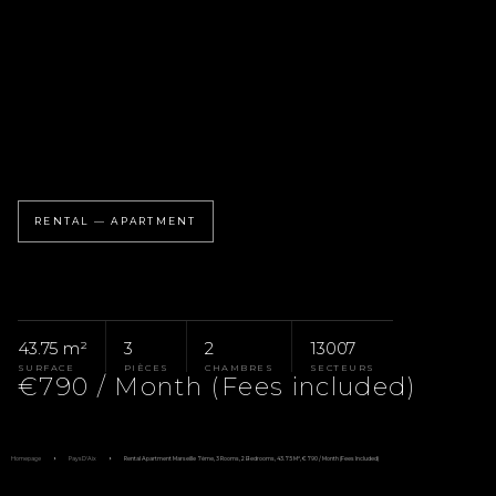
RENTAL — APARTMENT
43.75 m²
3
2
13007
SURFACE
PIÈCES
CHAMBRES
SECTEURS
€790 / Month (Fees included)
Homepage
Pays D'Aix
Rental Apartment Marseille 7ème, 3 Rooms, 2 Bedrooms, 43.75 M², €790 / Month (Fees Included)