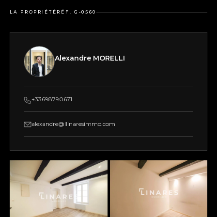
LA PROPRIÉTÉ
RÉF. G-0560
Alexandre MORELLI
+33698790671
alexandre@llinaresimmo.com