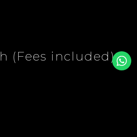
h (Fees included)
€990 / Month
(Fees