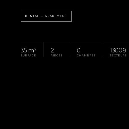
RENTAL — APARTMENT
35 m²
2
0
13008
SURFACE
PIÈCES
CHAMBRES
SECTEURS
Homepage
Pays D'Aix
Rental Apartment Mar
LA PROPRIÉTÉ
RÉF. G-0169