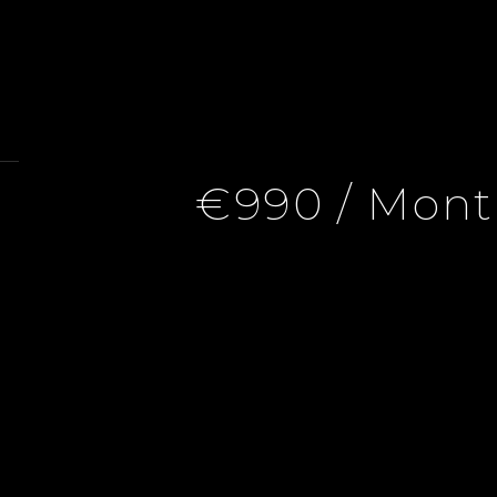
€990 / Mont
seille 8ème, 2 Rooms, 35 M², €990 / Month (Fees Included)