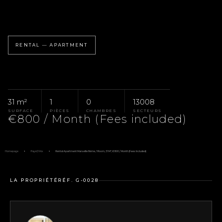
RENTAL — APARTMENT
31 m²
1
0
13008
SURFACE
PIÈCES
CHAMBRES
SECTEURS
€800 / Month (Fees included)
Homepage
Pays D'Aix
Rental Apartment Marseille 8ème, 1 Room, 31 M², €800 / Month (Fees Included)
LA PROPRIÉTÉ
RÉF. G-0028