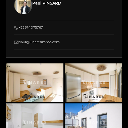
Paul PINSARD
+33674075767
paul@llinaresimmo.com