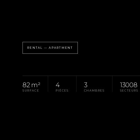
RENTAL — APARTMENT
82 m²
4
3
13008
SURFACE
PIÈCES
CHAMBRES
SECTEURS
Homepage
Pays D'Aix
Rental Apartment Mars
LA PROPRIÉTÉ
RÉF. G-0033