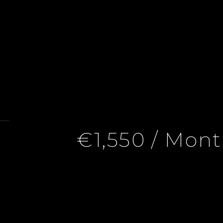
€1,550 / Mont
eille 8ème, 4 Rooms, 3 Bedrooms, 82 M², €1,550 / Month (Fee