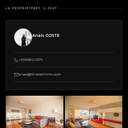
LA PROPRIÉTÉ
RÉF. G-0047
Anaïs COSTE
+33616900674
anais@llinaresimmo.com