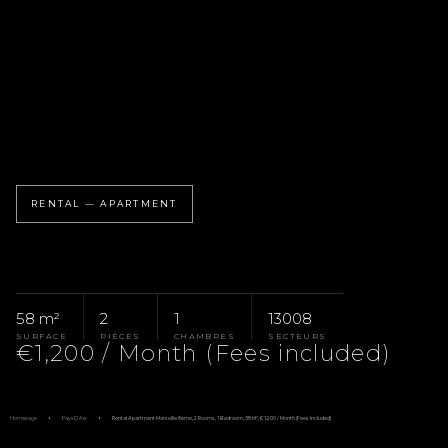
RENTAL — APARTMENT
58 m²
2
1
13008
SURFACE
PIÈCES
CHAMBRES
SECTEURS
€1,200 / Month (Fees included)
Homepage
Pays D'Aix
Rental Apartment Marseille 8ème, 2 Rooms, 1 Bedroom, 58 M², €1,200 / Month (Fees Included)