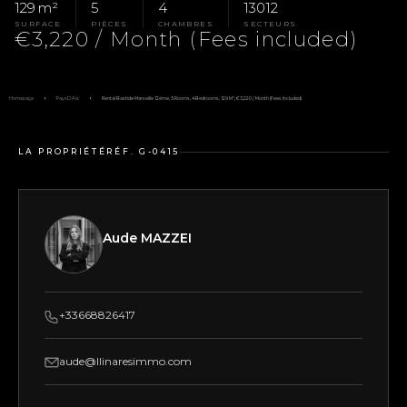
129 m²
5
4
13012
SURFACE
PIÈCES
CHAMBRES
SECTEURS
€3,220 / Month (Fees included)
Homepage
Pays D'Aix
Rental Bastide Marseille 12ème, 5 Rooms, 4 Bedrooms, 129 M², €3,220 / Month (Fees Included)
LA PROPRIÉTÉ
RÉF. G-0415
Aude MAZZEI
+33668826417
aude@llinaresimmo.com