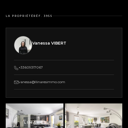
LA PROPRIÉTÉ
RÉF. 3955
Vanessa VIBERT
+33609317067
vanessa@llinaresimmo.com