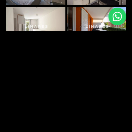
PLANS SURFACES
DÉCOUVRIR
ENVIRONNEMENT
DÉCOUVRIR
Energy performance
Greenhouse gas emissions: