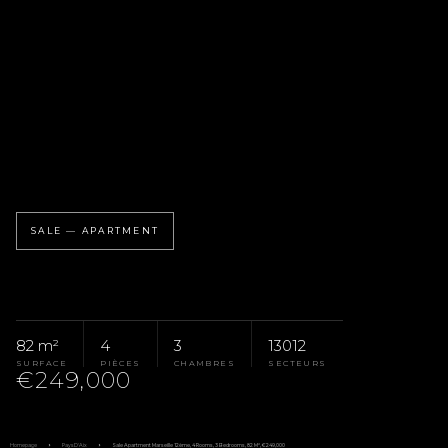
SALE — APARTMENT
82 m²
4
3
13012
SURFACE
PIÈCES
CHAMBRES
SECTEURS
€249,000
Homepage
Pays D'Aix
Sale Apartment Marseille 12ème, 4 Rooms, 3 Bedrooms, 82 M², €249,000