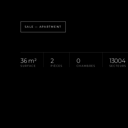
SALE — APARTMENT
36 m²
2
0
13004
SURFACE
PIÈCES
CHAMBRES
SECTEURS
Homepage
Pays D'Aix
Sale Apartment Marse
LA PROPRIÉTÉ
RÉF. 2007