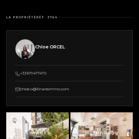
LA PROPRIÉTÉ
RÉF. 3764
Chloe ORCEL
+33679477470
chloe.o@llinaresimmo.com