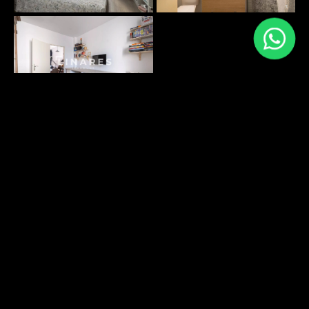
PLANS SURFACES
DÉCOUVRIR
ENVIRONNEMENT
DÉCOUVRIR
Energy performance
Greenhouse gas emissions: