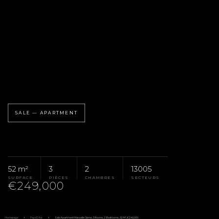
SALE — APARTMENT
52 m²
3
2
13005
SURFACE
PIÈCES
CHAMBRES
SECTEURS
€249,000
Homepage
Pays D'Aix
Sale Apartment Marseille 5ème, 3 Rooms, 2 Bedrooms, 52 M², €249,000