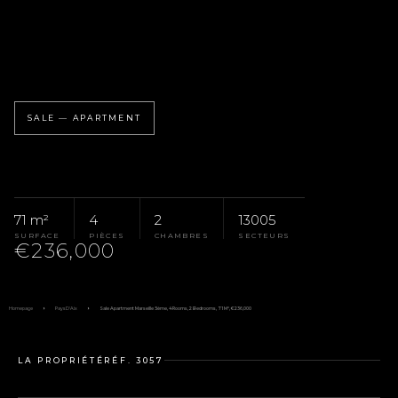
SALE — APARTMENT
71 m²
4
2
13005
SURFACE
PIÈCES
CHAMBRES
SECTEURS
€236,000
Homepage
Pays D'Aix
Sale Apartment Marseille 5ème, 4 Rooms, 2 Bedrooms, 71 M², €236,000
LA PROPRIÉTÉ
RÉF. 3057