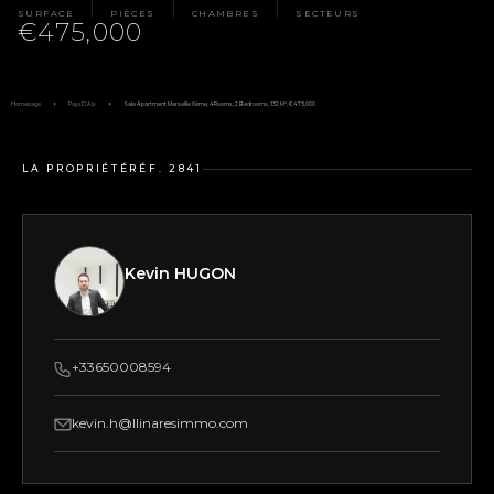
SURFACE
PIÈCES
CHAMBRES
SECTEURS
€475,000
Homepage
Pays D'Aix
Sale Apartment Marseille 6ème, 4 Rooms, 2 Bedrooms, 132 M², €475,000
LA PROPRIÉTÉ
RÉF. 2841
Kevin HUGON
+33650008594
kevin.h@llinaresimmo.com