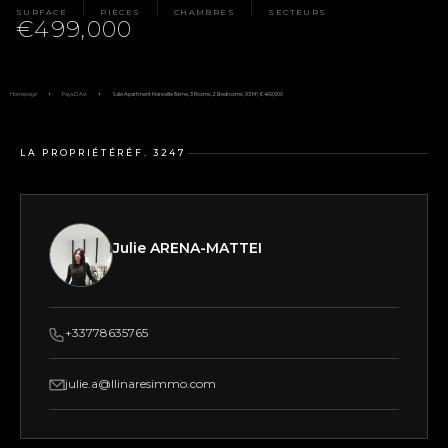
SURFACE
PIÈCES
CHAMBRES
SECTEURS
€499,000
Homepage
Pays D'Aix
Sale Apartment Marseille 8ème, 3 Rooms, 2 Bedrooms, 93 M², €499,000
LA PROPRIÉTÉ
RÉF. 3247
Julie ARENA-MATTEI
+33778635765
julie.a@llinaresimmo.com