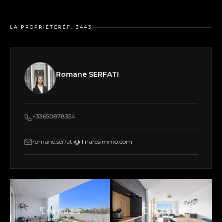
LA PROPRIÉTÉ
RÉF. 3443
Romane SERFATI
+33650878354
romane.serfati@llinaresimmo.com