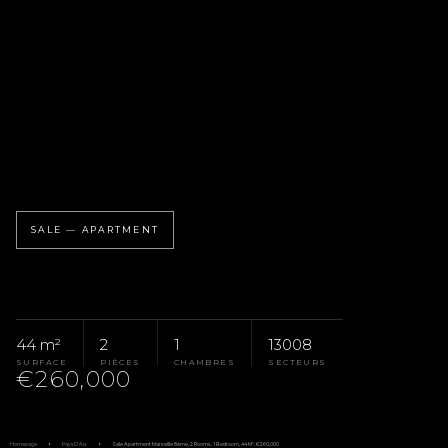
SALE — APARTMENT
44 m²
2
1
13008
SURFACE
PIÈCES
CHAMBRES
SECTEURS
€260,000
Homepage
Pays D'Aix
Sale Apartment Marseille 8ème, 2 Rooms, 1 Bedroom, 44 M², €260,000