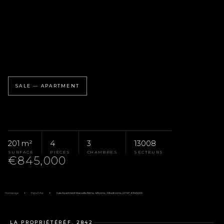
SALE — APARTMENT
201 m²
4
3
13008
SURFACE
PIÈCES
CHAMBRES
SECTEURS
€845,000
Homepage
Pays D'Aix
Sale Apartment Marseille 8ème, 4 Rooms, 3 Bedrooms, 201 M², €845,000
LA PROPRIÉTÉ
RÉF. 2842