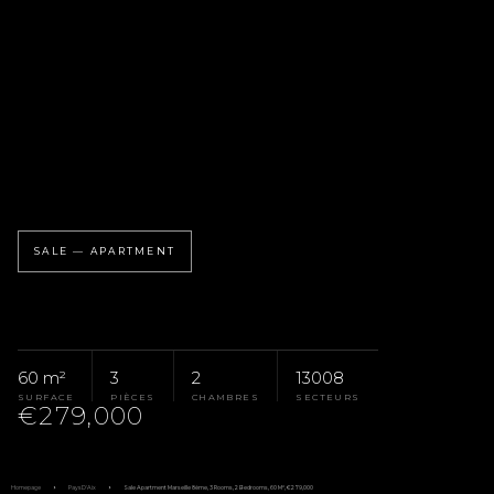
SALE — APARTMENT
60 m²
3
2
13008
SURFACE
PIÈCES
CHAMBRES
SECTEURS
€279,000
Homepage
Pays D'Aix
Sale Apartment Marseille 8ème, 3 Rooms, 2 Bedrooms, 60 M², €279,000