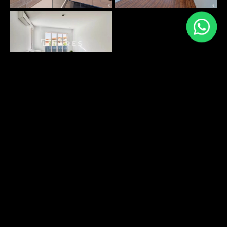
PLANS SURFACES
DÉCOUVRIR
ENVIRONNEMENT
DÉCOUVRIR
Energy performance
Greenhouse gas emissions: