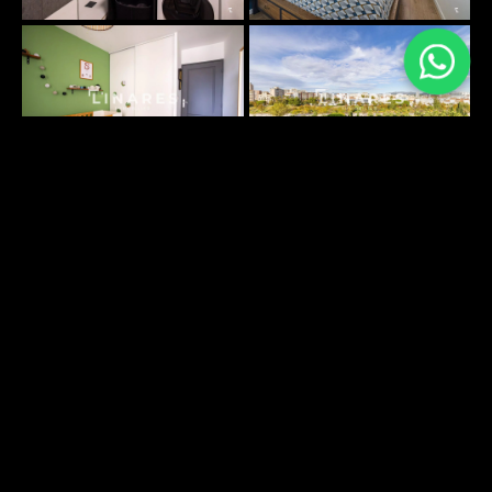
PLANS SURFACES
DÉCOUVRIR
ENVIRONNEMENT
DÉCOUVRIR
Energy performance
Greenhouse gas emissions: