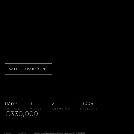
SALE — APARTMENT
67 m²
3
2
13008
SURFACE
PIÈCES
CHAMBRES
SECTEURS
€330,000
Homepage
Pays D'Aix
Sale Apartment Marseille 8ème, 3 Rooms, 2 Bedrooms, 67 M², €330,000