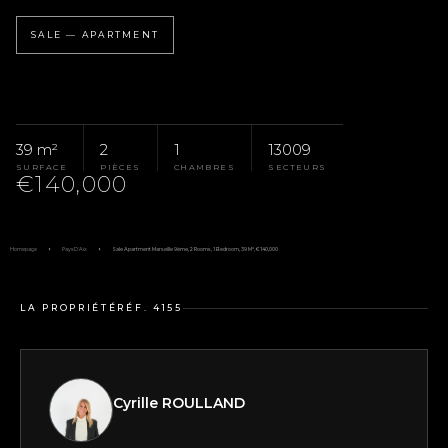
SALE — APARTMENT
39 m²
2
1
13009
SURFACE
PIÈCES
CHAMBRES
SECTEURS
€140,000
Homepage
Pays D'Aix
Sale Apartment Marseille 9ème, 2 Rooms, 1 Bedroom, 39 M², €140,000
LA PROPRIÉTÉ
RÉF. 4155
Cyrille ROULLAND