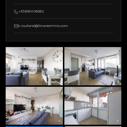
+33698008582
c.roulland@llinaresimmo.com