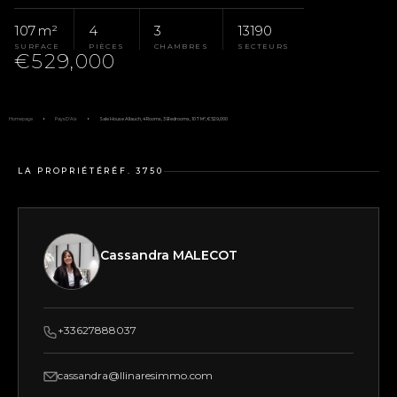
107 m²
4
3
13190
SURFACE
PIÈCES
CHAMBRES
SECTEURS
€529,000
Homepage
Pays D'Aix
Sale House Allauch, 4 Rooms, 3 Bedrooms, 107 M², €529,000
LA PROPRIÉTÉ
RÉF. 3750
Cassandra MALECOT
+33627888037
cassandra@llinaresimmo.com