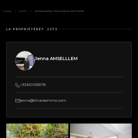
Homepage
Pays D'Aix
Sale Villa Marseille 8ème, 7 Rooms, 6 Bedrooms, 320 M², €1,920,000
LA PROPRIÉTÉ
RÉF. 2273
Jenna AMSELLLEM
+33610055978
jenna@llinaresimmo.com