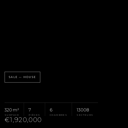
SALE — HOUSE
320 m²
7
6
13008
SURFACE
PIÈCES
CHAMBRES
SECTEURS
€1,920,000