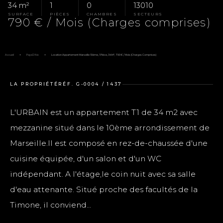
34 m²
1
0
13010
SURFACE
PIÈCES
CHAMBRES
SECTEURS
790 € / Mois (Charges comprises)
Accueil
Pays D'Aix
Location Appartement Marseille 10ème, 1 Pièce, 34 M², 790 € / Mois (Charges Comprises)
LA PROPRIÉTÉ
RÉF. G-0004 / 1437
L'URBAIN est un appartement T1 de 34 m2 avec
mezzanine situé dans le 10ème arrondissement de
Marseille.Il est composé en rez-de-chaussée d'une
cuisine équipée, d'un salon et d'un WC
indépendant. A l'étage,le coin nuit avec sa salle
d'eau attenante. Situé proche des facultés de la
Timone, il conviend...