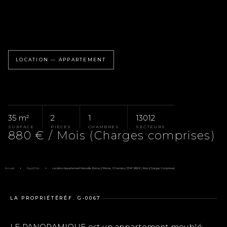
LOCATION — APPARTEMENT
35 m²
2
1
13012
SURFACE
PIÈCES
CHAMBRES
SECTEURS
880 € / Mois (Charges comprises)
Accueil
Pays D'Aix
Location Appartement Marseille 12ème, 2 Pièces, 1 Chambre, 35 M², 880 € / Mois (Charges Comprises)
LA PROPRIÉTÉ
RÉF. G-0067
LE PANORAMIQUE est un appartement meublé