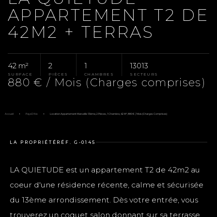
APPARTEMENT T2 DE
42M2 + TERRAS
42 m²
2
1
13013
SURFACE
PIÈCES
CHAMBRES
SECTEURS
880 € / Mois (Charges comprises)
Accueil
Pays D'Aix
Location Appartement Marseille 13ème, 2 Pièces, 1 Chambre, 42 M², 880 € / Mois (Charges Comprises)
LA PROPRIÉTÉ
RÉF. G-0145
LA QUIETUDE est un appartement T2 de 42m2 au
coeur d'une résidence récente, calme et sécurisée
du 13ème arrondissement. Dès votre entrée, vous
trouverez un coquet salon donnant sur sa terrasse