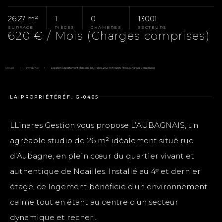
26.27 m²
1
0
13001
SURFACE
PIÈCES
CHAMBRES
SECTEURS
620 € / Mois (Charges comprises)
Accueil
Pays D'Aix
Location Appartement Marseille 1er, 1 Pièce, 26.27 M², 620 € / Mois (Charges Comprises)
LA PROPRIÉTÉ
RÉF. G-0465
LLinares Gestion vous propose L’AUBAGNAIS, un
agréable studio de 26 m² idéalement situé rue
d’Aubagne, en plein cœur du quartier vivant et
authentique de Noailles. Installé au 4ᵉ et dernier
étage, ce logement bénéficie d’un environnement
calme tout en étant au centre d’un secteur
dynamique et recher...