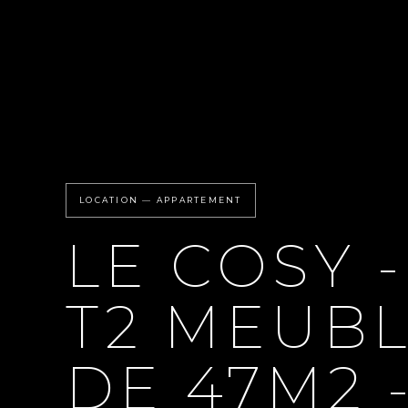
LOCATION — APPARTEMENT
LE COSY -
T2 MEUB
DE 47M2 