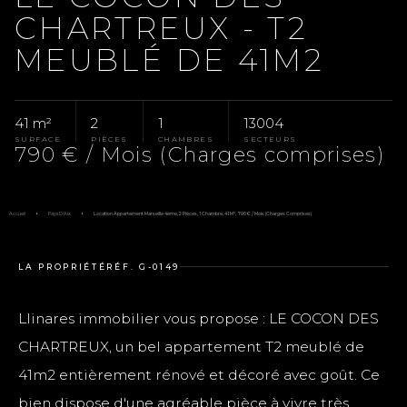
CHARTREUX - T2
MEUBLÉ DE 41M2
41 m²
2
1
13004
SURFACE
PIÈCES
CHAMBRES
SECTEURS
790 € / Mois (Charges comprises)
Accueil
Pays D'Aix
Location Appartement Marseille 4ème, 2 Pièces, 1 Chambre, 41 M², 790 € / Mois (Charges Comprises)
LA PROPRIÉTÉ
RÉF. G-0149
Llinares immobilier vous propose : LE COCON DES
CHARTREUX, un bel appartement T2 meublé de
41m2 entièrement rénové et décoré avec goût. Ce
bien dispose d'une agréable pièce à vivre très