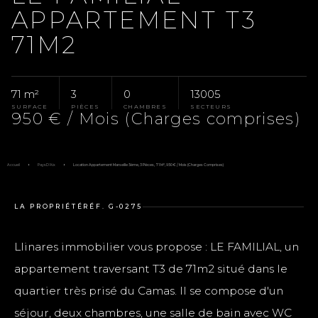
APPARTEMENT T3
71M2
71 m²
3
0
13005
SURFACE
PIÈCES
CHAMBRES
SECTEURS
950 € / Mois (Charges comprises)
Accueil
Pays D'Aix
Location Appartement Marseille 5ème, 3 Pièces, 71 M², 950 € / Mois (Charges Comprises)
LA PROPRIÉTÉ
RÉF. G-0275
Llinares immobilier vous propose : LE FAMILIAL, un
appartement traversant T3 de 71m2 situé dans le
quartier très prisé du Camas. Il se compose d'un
séjour, deux chambres, une salle de bain avec WC