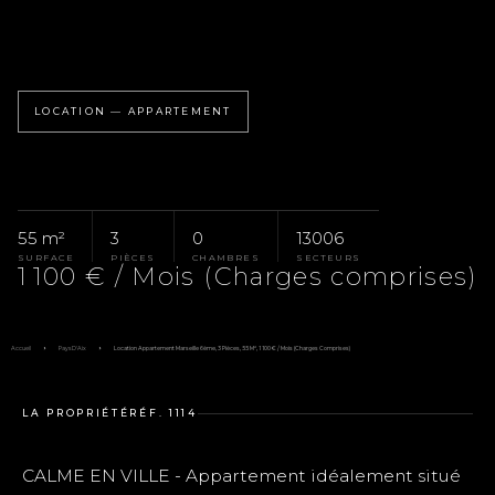
LOCATION — APPARTEMENT
55 m²
3
0
13006
SURFACE
PIÈCES
CHAMBRES
SECTEURS
1 100 € / Mois (Charges comprises)
Accueil
Pays D'Aix
Location Appartement Marseille 6ème, 3 Pièces, 55 M², 1 100 € / Mois (Charges Comprises)
LA PROPRIÉTÉ
RÉF. 1114
CALME EN VILLE - Appartement idéalement situé